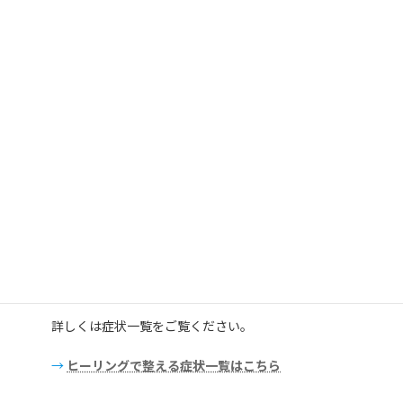
からお選びいただけます。
詳しくは各ページをご覧ください。
→
全国対応の遠隔ヒーリングについて詳しく見る
→
全国対応のZOOMヒーリングについて詳しく見る
どのような悩みを相談できますか？
原因がはっきりしない体調不良や心身の疲れ、人間関係の
お悩みなど、さまざまなご相談をいただいています。
詳しくは症状一覧をご覧ください。
→
ヒーリングで整える症状一覧はこちら