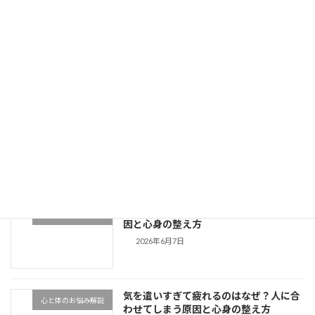
人に会うと疲れるのはなぜ？HSP気質の方が消耗する原因と心身の整え方
2026年6月1日
最近の投稿
ペットの遠隔ヒーリングに効果はある？
ペットのお悩み
愛犬・愛猫の元気が戻る仕組みと体感
2026年7月4日
寝ても眠いのはなぜ？疲れが抜けない原
心と体のお悩み解説
因と心身の整え方
2026年6月7日
気を遣いすぎて疲れるのはなぜ？人に合
心と体のお悩み解説
わせてしまう原因と心身の整え方