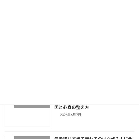
気を遣いすぎて疲れるのはなぜ？人に合わせてしまう原因と心身の整え方
2026年6月7日
最近の投稿
ペットの遠隔ヒーリングに効果はある？
ペットのお悩み
愛犬・愛猫の元気が戻る仕組みと体感
2026年7月4日
寝ても眠いのはなぜ？疲れが抜けない原
心と体のお悩み解説
因と心身の整え方
2026年6月7日
気を遣いすぎて疲れるのはなぜ？人に合